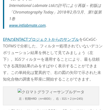
International Labmate Ltdの許可により再版 – 初版は
「Chromatography Today」2018年2月/3月、第1版第
1巻
www.intlabmate.com
.
EPAのENTACTプロジェクトからのサンプル
をGCxGC-
TOFMSで分析した、フィルター処理されていないデコン
ボリューション結果を例として見てみましょう（左
下）。IGSフィルターを適用することにより、最も信頼
できる識別結果のみをすばやく表示することができま
す。この単純化は驚異的で、右の図の矢印で示された未
知化合物の調査を即座に開始することができます。
左：初期HRD（n=4800）、右：IGS > 2 (n=245)